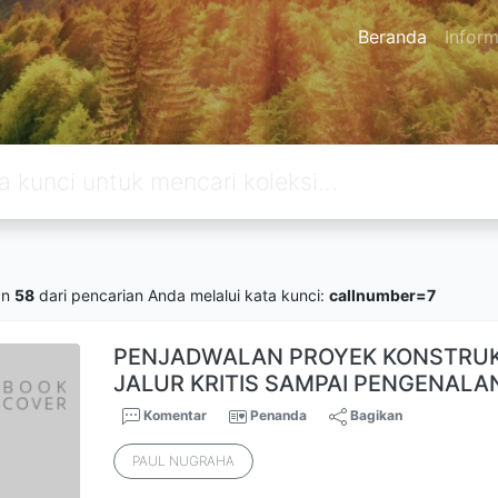
Beranda
Inform
an
58
dari pencarian Anda melalui kata kunci:
callnumber=7
PENJADWALAN PROYEK KONSTRUKS
JALUR KRITIS SAMPAI PENGENALA
Komentar
Penanda
Bagikan
PAUL NUGRAHA