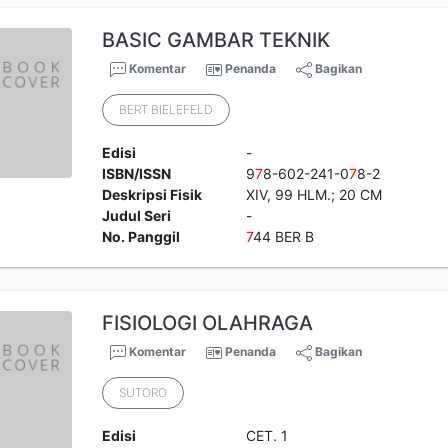
BASIC GAMBAR TEKNIK
Komentar
Penanda
Bagikan
BERT BIELEFELD
Edisi
-
ISBN/ISSN
9
7
8-602-241-0
7
8-2
Deskripsi Fisik
XIV, 99 HLM.; 20 CM
Judul Seri
-
No. Panggil
7
44 BER B
FISIOLOGI OLAHRAGA
Komentar
Penanda
Bagikan
SUTORO
Edisi
CET. 1