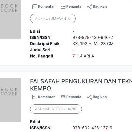
Komentar
Penanda
Bagikan
ARIF KUSUMAWANTO
Edisi
-
ISBN/ISSN
9
7
8-9
7
8-420-946-2
Deskripsi Fisik
XX, 192 HLM.; 23 CM
Judul Seri
-
No. Panggil
7
11.4 ARI A
FALSAFAH PENGUKURAN DAN TEKN
KEMPO
Komentar
Penanda
Bagikan
ACHMAD SOFYAN HANIF
Edisi
-
ISBN/ISSN
9
7
8-602-425-13
7
-6