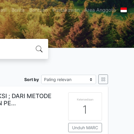
asi
Berita
Bantuan
Pustakawan
Area Anggota
Sort by
I ; DARI METODE
Ketersediaan
N PE…
1
Unduh MARC