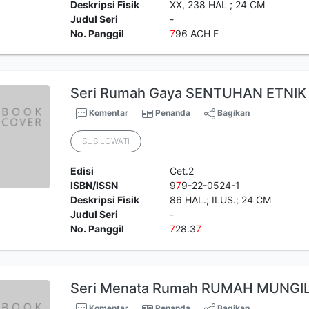
Deskripsi Fisik
XX, 238 HAL ; 24 CM
Judul Seri
-
No. Panggil
7
96 ACH F
Seri Rumah Gaya SENTUHAN ETNIK
Komentar
Penanda
Bagikan
SUSILOWATI
Edisi
Cet.2
ISBN/ISSN
9
7
9-22-0524-1
Deskripsi Fisik
86 HAL.; ILUS.; 24 CM
Judul Seri
-
No. Panggil
7
28.3
7
Seri Menata Rumah RUMAH MUNGI
Komentar
Penanda
Bagikan