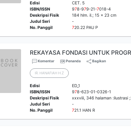
Edisi
CET. 5
ISBN/ISSN
9
7
8-9
7
9-21-
7
018-4
Deskripsi Fisik
184 hlm. il.; 15 x 23 cm
Judul Seri
-
No. Panggil
7
20.22 PAU P
REKAYASA FONDASI UNTUK PROG
Komentar
Penanda
Bagikan
IR. HANAFIAH H.Z
Edisi
ED_1
ISBN/ISSN
9
7
8-623-01-0326-1
Deskripsi Fisik
xxxviii, 346 halaman :ilustrasi
Judul Seri
-
No. Panggil
7
21.1 HAN R