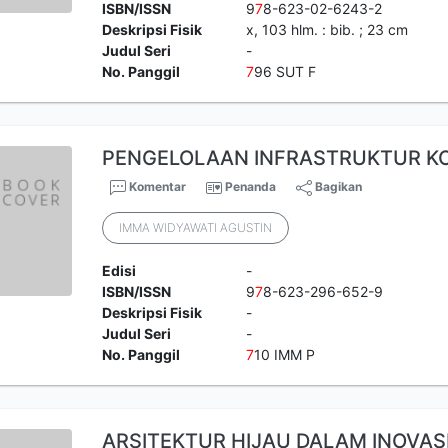
ISBN/ISSN
9
7
8-623-02-6243-2
Deskripsi Fisik
x, 103 hlm. : bib. ; 23 cm
Judul Seri
-
No. Panggil
7
96 SUT F
PENGELOLAAN INFRASTRUKTUR K
Komentar
Penanda
Bagikan
IMMA WIDYAWATI AGUSTIN
Edisi
-
ISBN/ISSN
9
7
8-623-296-652-9
Deskripsi Fisik
-
Judul Seri
-
No. Panggil
7
10 IMM P
ARSITEKTUR HIJAU DALAM INOVAS