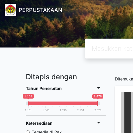
PERPUSTAKAAN
Ditapis dengan
Ditemuk
Tahun Penerbitan
1 101
2 478
1 101
1 445
1 790
2 134
2 478
Ketersediaan
Tersedia di Rak