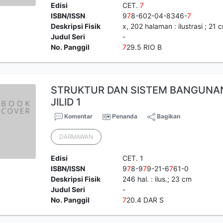
Edisi
CET.
7
ISBN/ISSN
9
7
8-602-04-8346-
7
Deskripsi Fisik
x, 202 halaman : ilustrasi ; 21 
Judul Seri
-
No. Panggil
7
29.5 RIO B
STRUKTUR DAN SISTEM BANGUNAN
JILID 1
Komentar
Penanda
Bagikan
DARMAWAN
Edisi
CET. 1
ISBN/ISSN
9
7
8-9
7
9-21-6
7
61-0
Deskripsi Fisik
246 hal. : ilus.; 23 cm
Judul Seri
-
No. Panggil
7
20.4 DAR S