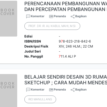
PERENCANAAN PEMBANGUNAN WA
DAN PERCEPATAN PEMBANGUNAN 
Komentar
Penanda
Bagikan
PROF. DR. IR. ALI KABUL MAHI, M.SI.
Edisi
-
ISBN/ISSN
9
7
8-623-218-842-6
Deskripsi Fisik
XIV, 246 HLM.; 22 CM
Judul Seri
-
No. Panggil
7
11.4 ALI P
BELAJAR SENDIRI DESAIN 3D RU
SKETCHUP ; CARA MUDAH MENDE
Komentar
Penanda
Bagikan
RIO MANULLANG