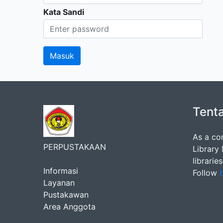
Kata Sandi
Tent
As a co
PERPUSTAKAAN
Library
librarie
Informasi
Follow
t
Layanan
Pustakawan
Area Anggota