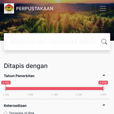
PERPUSTAKAAN
Ditapis dengan
Tahun Penerbitan
1 101
2 478
1 101
1 445
1 790
2 134
2 478
Ketersediaan
Tersedia di Rak