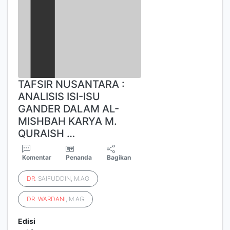
TAFSIR NUSANTARA :
ANALISIS ISI-ISU
GANDER DALAM AL-
MISHBAH KARYA M.
QURAISH …
Komentar
Penanda
Bagikan
DR
. SAIFUDDIN, M.AG
DR
.
WARDANI
, M.AG
Edisi