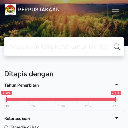
PERPUSTAKAAN
Ditapis dengan
Tahun Penerbitan
1 101
2 478
1 101
1 445
1 790
2 134
2 478
Ketersediaan
Tersedia di Rak